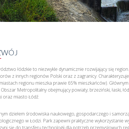
ZWÓJ
dztwo łódzkie to niezwykle dynamicznie rozwijający się region
orów z innych regionów Polski oraz z zagranicy. Charakteryzuj
 miastach regionu mieszka prawie 65% mieszkańców). Główny
 Obszar Metropolitalny obejmujący powiaty; brzeziński, łaski, łó
ki oraz miasto Łódź.
nym dziełem środowiska naukowego, gospodarczego i samorząd
logicznego w Łodzi. Park zapewni praktyczne wykorzystanie w
czyni się do transferu technologii dla potrzeb przemysłowych re