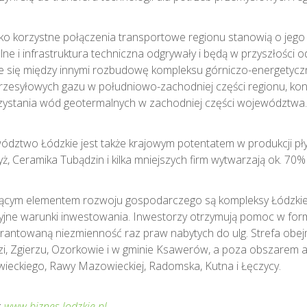
lko korzystne połączenia transportowe regionu stanowią o jeg
lne i infrastruktura techniczna odgrywały i będą w przyszłości
je się między innymi rozbudowę kompleksu górniczo-energety
przesyłowych gazu w południowo-zachodniej części regionu, k
zystania wód geotermalnych w zachodniej części województwa.
dztwo Łódzkie jest także krajowym potentatem w produkcji pł
ż, Ceramika Tubądzin i kilka mniejszych firm wytwarzają ok. 70% p
cym elementem rozwoju gospodarczego są kompleksy Łódzkiej S
yjne warunki inwestowania. Inwestorzy otrzymują pomoc w fo
antowaną niezmienność raz praw nabytych do ulg. Strefa obejm
i, Zgierzu, Ozorkowie i w gminie Ksawerów, a poza obszarem 
eckiego, Rawy Mazowieckiej, Radomska, Kutna i Łęczycy.
:
www.biznes.lodzkie.pl