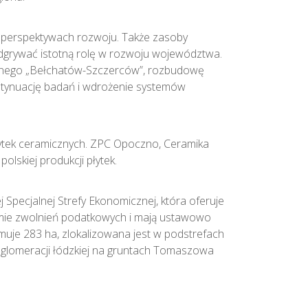
o perspektywach rozwoju. Także zasoby
 odgrywać istotną rolę w rozwoju województwa.
cznego „Bełchatów-Szczerców”, rozbudowę
ontynuację badań i wdrożenie systemów
ytek ceramicznych. ZPC Opoczno, Ceramika
olskiej produkcji płytek.
pecjalnej Strefy Ekonomicznej, która oferuje
rmie zwolnień podatkowych i mają ustawowo
uje 283 ha, zlokalizowana jest w podstrefach
aglomeracji łódzkiej na gruntach Tomaszowa