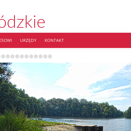
ódzkie
ESOWI
URZĘDY
KONTAKT
•
•
•
•
•
•
•
•
•
•
•
•