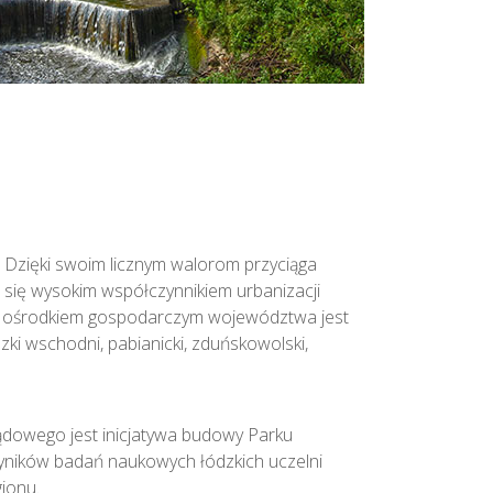
. Dzięki swoim licznym walorom przyciąga
e się wysokim współczynnikiem urbanizacji
m ośrodkiem gospodarczym województwa jest
dzki wschodni, pabianicki, zduńskowolski,
owego jest inicjatywa budowy Parku
yników badań naukowych łódzkich uczelni
gionu.