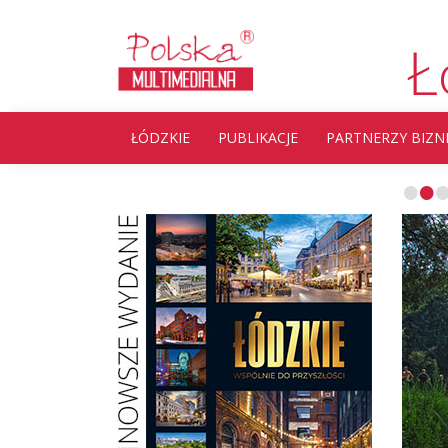
Ł
ŁÓDZKIE
PUBLIKACJE
PARTNERZY BIZN
•
•