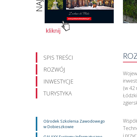
RO
SPIS TREŚCI
ROZWÓJ
Wojewó
inwest
INWESTYCJE
(w 42
TURYSTYKA
Łódzki
zgiers
Wspól
Ośrodek Szkolenia Zawodowego
w Dobieszkowie
Techno
i przy
GALAXY Systemy Informatyczne