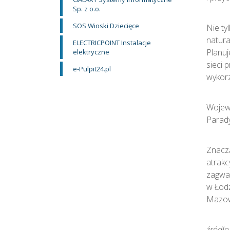
Sp. z o.o.
SOS Wioski Dziecięce
Nie ty
natura
ELECTRICPOINT Instalacje
Planu
elektryczne
sieci 
e-Pulpit24.pl
wykor
Wojewó
Parady
Znaczą
atrakc
zagwar
w Łodz
Mazowi
źródło